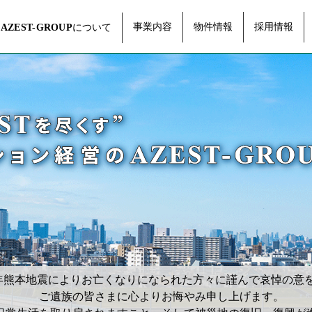
事業内容
物件情報
採用情報
について
AZEST-GROUP
年熊本地震によりお亡くなりになられた方々に
謹んで哀悼の意
ご遺族の皆さまに心よりお悔やみ申し上げます。